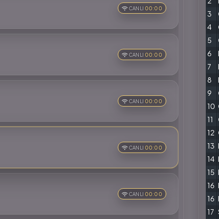
2
CANLI
00:00
3
4
5
6
CANLI
00:00
7
8
9
CANLI
00:00
10
11
12
13
CANLI
00:00
14
15
16
CANLI
00:00
16
17