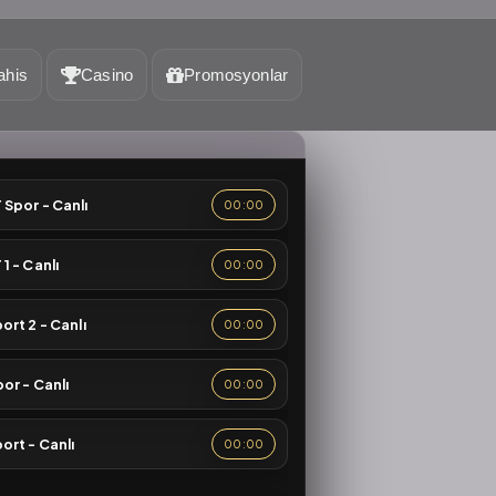
ahis
Casino
Promosyonlar
 Spor - Canlı
00:00
1 - Canlı
00:00
ort 2 - Canlı
00:00
por - Canlı
00:00
ort - Canlı
00:00