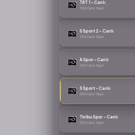
TRT 1 - Canlı
7/24 Canlı Yayın
S Sport 2 - Canlı
7/24 Canlı Yayın
A Spor - Canlı
7/24 Canlı Yayın
S Sport - Canlı
7/24 Canlı Yayın
Tivibu Spor - Canlı
7/24 Canlı Yayın