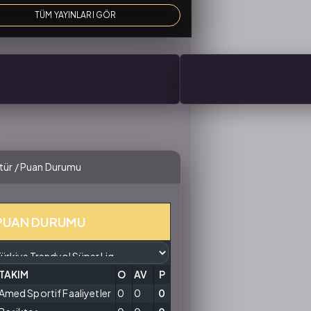
TÜM YAYINLARI GÖR
stür / Puan Durumu
PUAN DURUMU
TAKIM
O
AV
P
Amed Sportif Faaliyetler
0
0
0