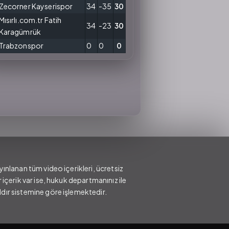
Zecorner Kayserispor
34
-35
30
Mısırlı.com.tr Fatih
34
-23
30
Karagümrük
Trabzonspor
0
0
0
yınlanan tüm video içerikleri, ücretsiz
 içerik var ise, hukuk departmanınız ile
ldır sistemine göre işlemektedir.