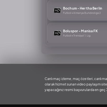
Bochum - Hertha Berlin
Futbol • Almanya Bundesliga 2
Boluspor - Manisa FK
Futbol • Trendyol 1. Lig
Canlı maç izleme, maç özetleri, canlı maç
olarak hizmet sunan video paylaşım sitele
yapacağınız resmi başvurularda en geç 72