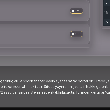
17
21:30
18
18
21:30
 sonuçları ve spor haberleri yayınlayan taraftar portalıdır. Sitede ya
ri üzerinden alınmaktadır. Sitede yayınlanmış ve telif hakkı içeren bir
 saat içerisinde sistemimizden kaldırılacaktır. Tüm içerikler uyar/ka