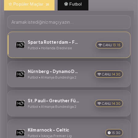
Popüler Maçlar
Futbol
20
Sparta Rotterdam - Feyenoord
CANLI
13:15
Futbol • Hollanda Eredivisie
Nürnberg - Dynamo Dresden
CANLI
14:30
Futbol • Almanya Bundesliga 2
St.Pauli - Greuther Fürth
CANLI
14:30
Futbol • Almanya Bundesliga 2
Kilmarnock - Celtic
15:30
Futbol • İskoçya Premier Lig